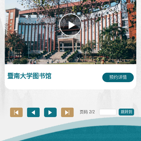
暨南大学图书馆
预约详情
页码
2
/
2
跳转到