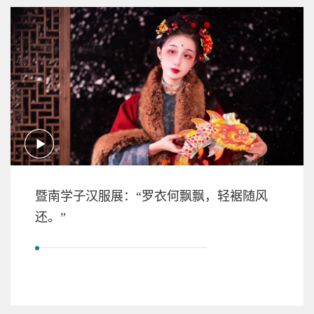
暨南学子汉服展：“罗衣何飘飘，轻裾随风
还。”